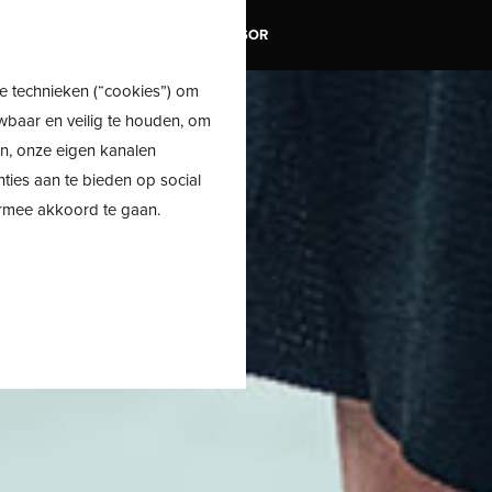
TRAIL
SALE
SHOE ADVISOR
e technieken (“cookies”) om
wbaar en veilig te houden, om
en, onze eigen kanalen
nties aan te bieden op social
ermee akkoord te gaan.