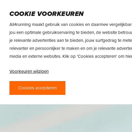
Skip
DAMES
HEREN
VOEDING
MERKEN
to
COOKIE VOORKEUREN
main
All4running maakt gebruik van cookies en daarmee vergelijkbar
content
jou een optimale gebruikservaring te bieden, de website betrou
je relevante advertenties aan te bieden, jouw surfgedrag te met
relevanter en persoonlijker te maken en om je relevante adverte
media en externe websites. Klik op 'Cookies accepteren' om hi
Voorkeuren wijzigen
Cookies accepteren