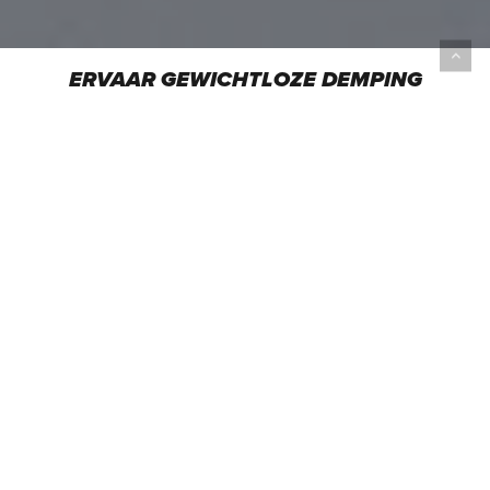
ERVAAR GEWICHTLOZE DEMPING
MET ZOOMX EN DUAL AIR ZOOM:
ZACHT LANDEN, KRACHTIG
AFZETTEN.
RUN BEYOND.