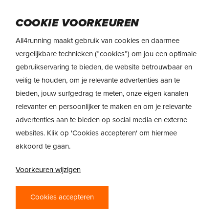
Skip
to
Menu
COOKIE VOORKEUREN
main
content
All4running maakt gebruik van cookies en daarmee
vergelijkbare technieken (“cookies”) om jou een optimale
gebruikservaring te bieden, de website betrouwbaar en
veilig te houden, om je relevante advertenties aan te
bieden, jouw surfgedrag te meten, onze eigen kanalen
relevanter en persoonlijker te maken en om je relevante
advertenties aan te bieden op social media en externe
websites. Klik op 'Cookies accepteren' om hiermee
akkoord te gaan.
Voorkeuren wijzigen
SPORTVOEDING
POWERBAR
Cookies accepteren
SPORTVOEDING