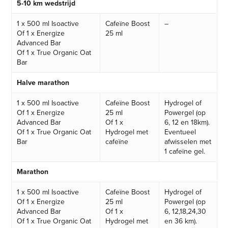
5-10 km wedstrijd
1 x 500 ml Isoactive
Cafeïne Boost
–
Of 1 x Energize
25 ml
Advanced Bar
Of 1 x True Organic Oat
Bar
Halve marathon
1 x 500 ml Isoactive
Cafeïne Boost
Hydrogel of
Of 1 x Energize
25 ml
Powergel (op
Advanced Bar
Of 1 x
6, 12 en 18km).
Of 1 x True Organic Oat
Hydrogel met
Eventueel
Bar
cafeïne
afwisselen met
1 cafeïne gel.
Marathon
1 x 500 ml Isoactive
Cafeïne Boost
Hydrogel of
Of 1 x Energize
25 ml
Powergel (op
Advanced Bar
Of 1 x
6, 12,18,24,30
Of 1 x True Organic Oat
Hydrogel met
en 36 km).