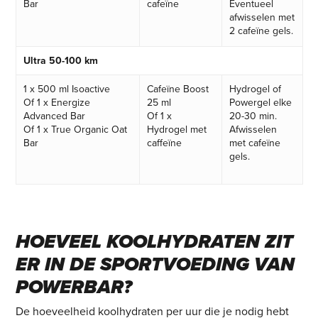
Bar
cafeïne
Eventueel
afwisselen met
2 cafeïne gels.
Ultra 50-100 km
1 x 500 ml Isoactive
Cafeïne Boost
Hydrogel of
Of 1 x Energize
25 ml
Powergel elke
Advanced Bar
Of 1 x
20-30 min.
Of 1 x True Organic Oat
Hydrogel met
Afwisselen
Bar
caffeïne
met cafeïne
gels.
HOEVEEL KOOLHYDRATEN ZIT
ER IN DE SPORTVOEDING VAN
POWERBAR?
De hoeveelheid koolhydraten per uur die je nodig hebt