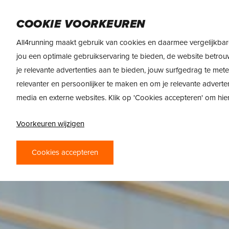
Skip
DAMES
HEREN
VOEDING
MERKEN
to
COOKIE VOORKEUREN
main
All4running maakt gebruik van cookies en daarmee vergelijkbar
content
jou een optimale gebruikservaring te bieden, de website betrou
je relevante advertenties aan te bieden, jouw surfgedrag te met
relevanter en persoonlijker te maken en om je relevante adverte
media en externe websites. Klik op 'Cookies accepteren' om hi
Voorkeuren wijzigen
Cookies accepteren