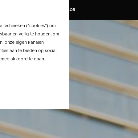
TRAIL
SALE
SHOE ADVISOR
e technieken (“cookies”) om
wbaar en veilig te houden, om
en, onze eigen kanalen
nties aan te bieden op social
ermee akkoord te gaan.