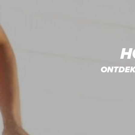
H
ONTDEK