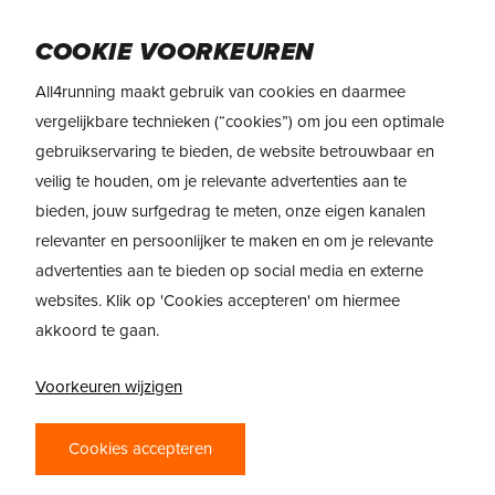
Skip
Menu
to
COOKIE VOORKEUREN
main
All4running maakt gebruik van cookies en daarmee
content
vergelijkbare technieken (“cookies”) om jou een optimale
HOKA ROCKET X
gebruikservaring te bieden, de website betrouwbaar en
TRAIL
veilig te houden, om je relevante advertenties aan te
bieden, jouw surfgedrag te meten, onze eigen kanalen
WILD SPEED
relevanter en persoonlijker te maken en om je relevante
advertenties aan te bieden op social media en externe
Shop HOKA Rocket X Trail
websites. Klik op 'Cookies accepteren' om hiermee
akkoord te gaan.
Voorkeuren wijzigen
Cookies accepteren
SPEED-TUNED