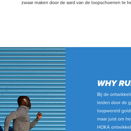
zwaar maken door de aard van de loopschoenen te he
WHY RU
Bij de ontwikkel
leiden door de g
loopwereld golde
maar juist om he
HOKA ontwikkelde