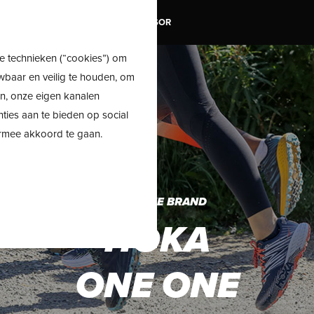
TRAIL
SALE
SHOE ADVISOR
e technieken (“cookies”) om
wbaar en veilig te houden, om
en, onze eigen kanalen
nties aan te bieden op social
ermee akkoord te gaan.
MEET THE BRAND
HOKA
ONE ONE