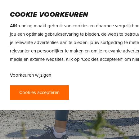
Skip
DAMES
HEREN
VOEDING
MERKEN
to
COOKIE VOORKEUREN
main
All4running maakt gebruik van cookies en daarmee vergelijkbar
content
jou een optimale gebruikservaring te bieden, de website betrou
je relevante advertenties aan te bieden, jouw surfgedrag te met
relevanter en persoonlijker te maken en om je relevante adverte
media en externe websites. Klik op 'Cookies accepteren' om hi
Voorkeuren wijzigen
Cookies accepteren