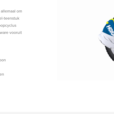
t allemaal om
el-teenstuk
oopcyclus
 ware vooruit
roon
gen