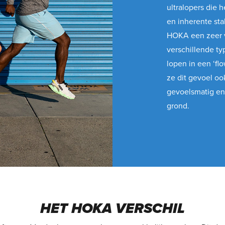
ultralopers die
en inherente sta
HOKA een zeer v
verschillende ty
lopen in een ‘fl
ze dit gevoel ook
gevoelsmatig en
grond.
HET HOKA VERSCHIL