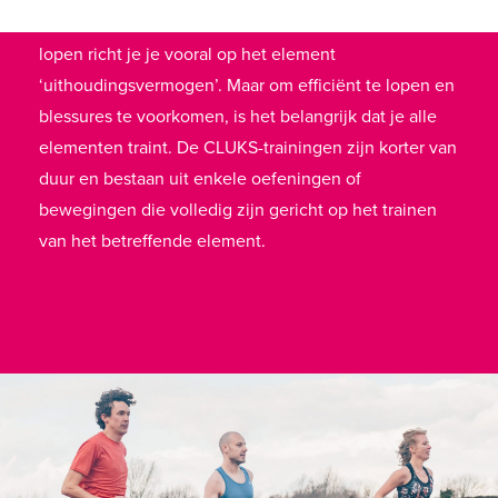
voor een lange periode vol kunt houden. Tijdens
lopen richt je je vooral op het element
‘uithoudingsvermogen’. Maar om efficiënt te lopen en
blessures te voorkomen, is het belangrijk dat je alle
elementen traint. De CLUKS-trainingen zijn korter van
duur en bestaan uit enkele oefeningen of
bewegingen die volledig zijn gericht op het trainen
van het betreffende element.