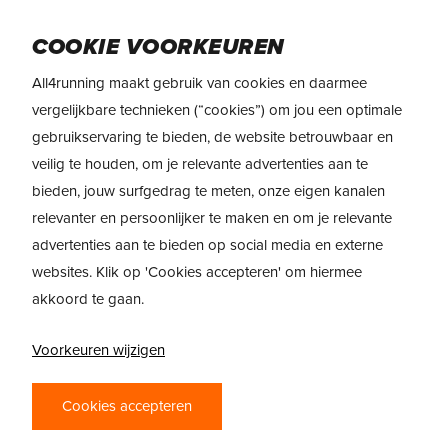
Skip
Menu
to
COOKIE VOORKEUREN
main
All4running maakt gebruik van cookies en daarmee
content
vergelijkbare technieken (“cookies”) om jou een optimale
gebruikservaring te bieden, de website betrouwbaar en
CLUKS
veilig te houden, om je relevante advertenties aan te
Het CLUKS-principe is zeer belangrijk bij het
bieden, jouw surfgedrag te meten, onze eigen kanalen
beginnen met lopen. Maar ook voor gevorderde
relevanter en persoonlijker te maken en om je relevante
lopers is het principe essentieel. CLUKS is een
advertenties aan te bieden op social media en externe
samenvatting van alle elementen van het concept
websites. Klik op 'Cookies accepteren' om hiermee
akkoord te gaan.
‘Conditie’. CLUKS staat voor: coördinatie, lenigheid,
uithoudingsvermogen, kracht en snelheid. Conditie is
Voorkeuren wijzigen
dus niet simpelweg het vermogen om een bepaalde
beweging voor een lange tijd vol te houden. Conditie
Cookies accepteren
omvat verschillende elementen die aanwezig zijn in
je lijf en samen ervoor zorgen dat je die beweging