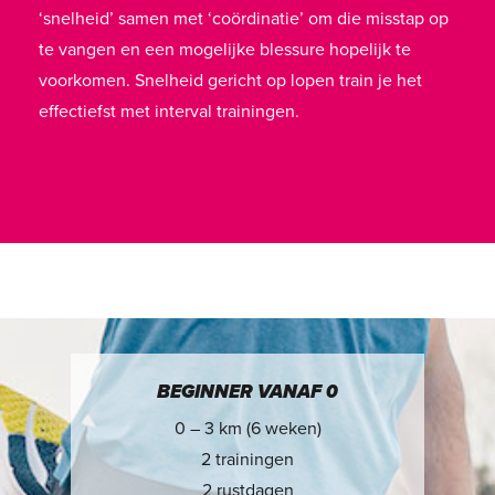
‘snelheid’ samen met ‘coördinatie’ om die misstap op
te vangen en een mogelijke blessure hopelijk te
voorkomen. Snelheid gericht op lopen train je het
effectiefst met interval trainingen.
BEGINNER VANAF 0
0 – 3 km (6 weken)
2 trainingen
2 rustdagen