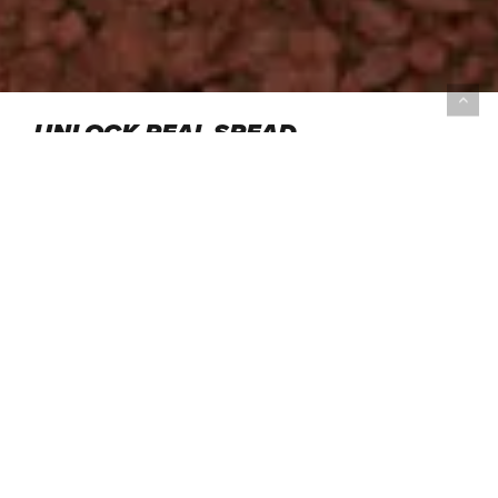
UNLOCK REAL SPEAD
ALS HET OP RACEN AANKOMT,
ZIJN DE HYPERION SCHOENEN ER
OM GRENZEN TE VERLEGGEN,
NIEUWE PR’S TE LOPEN EN
WEDSTRIJDEN TE WINNEN.
VOOR
WELKE HYPERION GA JIJ?